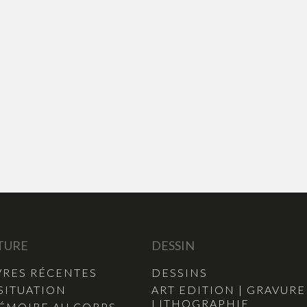
TURE
DESSIN
RES RÉCENTES
DESSINS
SITUATION
ART EDITION | GRAVURE
LITHOGRAPHIE
ÉMOIRE AU CORPS